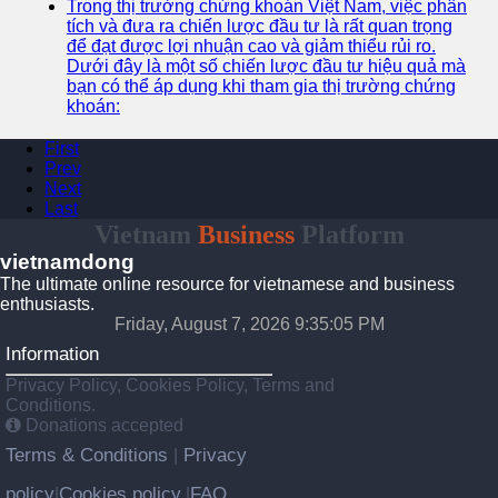
Trong thị trường chứng khoán Việt Nam, việc phân
tích và đưa ra chiến lược đầu tư là rất quan trọng
để đạt được lợi nhuận cao và giảm thiểu rủi ro.
Dưới đây là một số chiến lược đầu tư hiệu quả mà
bạn có thể áp dụng khi tham gia thị trường chứng
khoán:
First
Prev
Next
Last
Vietnam
Business
Platform
vietnamdong
The ultimate online resource for vietnamese and business
enthusiasts.
Friday, August 7, 2026 9:35:06 PM
Information
Privacy Policy, Cookies Policy, Terms and
Conditions.
Donations accepted
Terms & Conditions
Privacy
|
policy
Cookies policy
FAQ
|
|