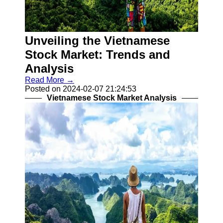
Telegram
Help &
Unveiling the Vietnamese
Support
Stock Market: Trends and
Contact
Analysis
About
Read More →
Us
Posted on 2024-02-07 21:24:53
Vietnamese Stock Market Analysis
Write
for Us