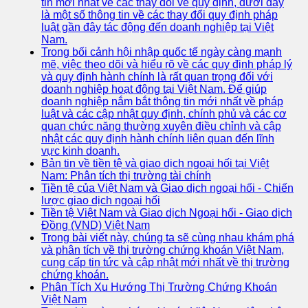
tin mới nhất về các thay đổi về quy định, dưới đây
là một số thông tin về các thay đổi quy định pháp
luật gần đây tác động đến doanh nghiệp tại Việt
Nam.
Trong bối cảnh hội nhập quốc tế ngày càng mạnh
mẽ, việc theo dõi và hiểu rõ về các quy định pháp lý
và quy định hành chính là rất quan trọng đối với
doanh nghiệp hoạt động tại Việt Nam. Để giúp
doanh nghiệp nắm bắt thông tin mới nhất về pháp
luật và các cập nhật quy định, chính phủ và các cơ
quan chức năng thường xuyên điều chỉnh và cập
nhật các quy định hành chính liên quan đến lĩnh
vực kinh doanh.
Bản tin về tiền tệ và giao dịch ngoại hối tại Việt
Nam: Phân tích thị trường tài chính
Tiền tệ của Việt Nam và Giao dịch ngoại hối - Chiến
lược giao dịch ngoại hối
Tiền tệ Việt Nam và Giao dịch Ngoại hối - Giao dịch
Đồng (VND) Việt Nam
Trong bài viết này, chúng ta sẽ cùng nhau khám phá
và phân tích về thị trường chứng khoán Việt Nam,
cung cấp tin tức và cập nhật mới nhất về thị trường
chứng khoán.
Phân Tích Xu Hướng Thị Trường Chứng Khoán
Việt Nam