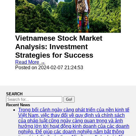
Vietnamese Stock Market
Analysis: Investment
Strategies for Success
Read More →
Posted on 2024-02-07 21:24:53
SEARCH
Go!
Recent News
Trong bối cảnh ngày càng phát triển của nền kinh tế
Việt Nam, việc thay đổi về quy định và chính sách
của pháp luật cũng ngày càng quan trọng và ảnh
hưởng lớn tới hoạt động kinh doanh của các doanh
nghiệp. Để giúp các doanh nghiệp nắm bắt thông