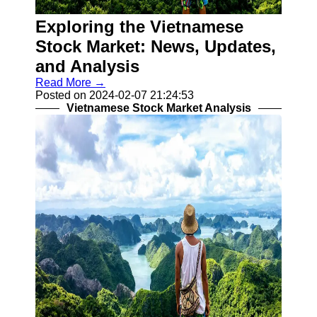
Business
Exploring the Vietnamese
Vietnam
Stock Market: News, Updates,
Vietnamese
and Analysis
Manufacturing
Industries
Read More →
Posted on 2024-02-07 21:24:53
Banking and
Vietnamese Stock Market Analysis
Finance in
Vietnam
Vietnamese
Startups and
Entrepreneurship
Socials
Facebook
Instagram
Twitter