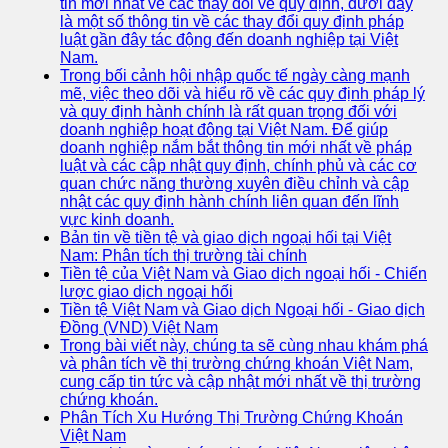
tin mới nhất về các thay đổi về quy định, dưới đây
là một số thông tin về các thay đổi quy định pháp
luật gần đây tác động đến doanh nghiệp tại Việt
Nam.
Trong bối cảnh hội nhập quốc tế ngày càng mạnh
mẽ, việc theo dõi và hiểu rõ về các quy định pháp lý
và quy định hành chính là rất quan trọng đối với
doanh nghiệp hoạt động tại Việt Nam. Để giúp
doanh nghiệp nắm bắt thông tin mới nhất về pháp
luật và các cập nhật quy định, chính phủ và các cơ
quan chức năng thường xuyên điều chỉnh và cập
nhật các quy định hành chính liên quan đến lĩnh
vực kinh doanh.
Bản tin về tiền tệ và giao dịch ngoại hối tại Việt
Nam: Phân tích thị trường tài chính
Tiền tệ của Việt Nam và Giao dịch ngoại hối - Chiến
lược giao dịch ngoại hối
Tiền tệ Việt Nam và Giao dịch Ngoại hối - Giao dịch
Đồng (VND) Việt Nam
Trong bài viết này, chúng ta sẽ cùng nhau khám phá
và phân tích về thị trường chứng khoán Việt Nam,
cung cấp tin tức và cập nhật mới nhất về thị trường
chứng khoán.
Phân Tích Xu Hướng Thị Trường Chứng Khoán
Việt Nam