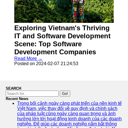
Exploring Vietnam's Thriving
IT and Software Development
Scene: Top Software
Development Companies
Read More →
Posted on 2024-02-07 21:24:53
SEARCH
Go!
Recent News
Trong bối cảnh ngày càng phát triển của nền kinh tế
Việt Nam, việc thay đổi về quy định và chính sách
của pháp luật cũng ngày càng quan trọng và ảnh
hưởng lớn tới hoạt động kinh doanh của các doanh
nghiệp. Để giúp các doanh nghiệp nắm bắt thông