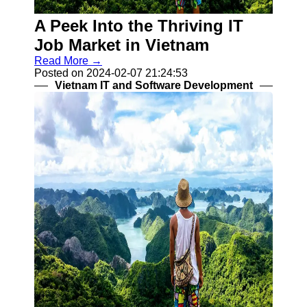
Business
A Peek Into the Thriving IT
Vietnam
Job Market in Vietnam
Vietnamese
Read More →
Manufacturing
Posted on 2024-02-07 21:24:53
Industries
Vietnam IT and Software Development
Banking and
Finance in
Vietnam
Vietnamese
Startups and
Entrepreneurship
Socials
Facebook
Instagram
Twitter