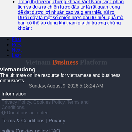
Trong thị trường chứng khoán Việt Nam, việc phân
tích và đưa ra chiến lược đầu tư là rất quan trọng
để đạt được lợi nhuận cao và giảm thiểu rủi ro.
Dưới đây là một số chiến lược đầu tư hiệu quả mà
bạn có thể áp dụng khi tham gia thị trường chứng
khoán:
First
Prev
Next
Last
Vietnam
Business
Platform
vietnamdong
The ultimate online resource for vietnamese and business
enthusiasts.
Sunday, August 9, 2026 5:18:25 AM
Information
Privacy Policy, Cookies Policy, Terms and
Conditions.
Donations accepted
Terms & Conditions
Privacy
|
policy
Cookies policy
FAQ
|
|