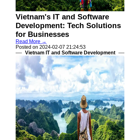
Telegram
Vietnam's IT and Software
Help &
Development: Tech Solutions
Support
for Businesses
Contact
Read More →
Posted on 2024-02-07 21:24:53
About
Vietnam IT and Software Development
Us
Write
for Us