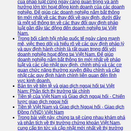
của pháp luật cũng ngày càng quan trọng và ảnh
hưởng lớn tới hoạt động kinh doanh của các doanh
nghiệp. Để giúp các doanh nghiệp nắm bắt thông
tin mới nhất về các thay đổi về quy định, dưới đây
là một số thông tin về các thay đổi quy định pháp
luật gần đây tác động đến doanh nghiệp tại Việt
Nam.
Trong bối cảnh hội nhập quốc tế ngày càng mạnh
mẽ, việc theo dõi và hiểu rõ về các quy định pháp lý
và quy định hành chính là rất quan trọng đối với
doanh nghiệp hoạt động tại Việt Nam. Để giúp
doanh nghiệp nắm bắt thông tin mới nhất về pháp
luật và các cập nhật quy định, chính phủ và các cơ
quan chức năng thường xuyên điều chỉnh và cập
nhật các quy định hành chính liên quan đến lĩnh
vực kinh doanh.
Bản tin về tiền tệ và giao dịch ngoại hối tại Việt
Nam: Phân tích thị trường tài chính
Tiền tệ của Việt Nam và Giao dịch ngoại hối - Chiến
lược giao dịch ngoại hối
Tiền tệ Việt Nam và Giao dịch Ngoại hối - Giao dịch
Đồng (VND) Việt Nam
Trong bài viết này, chúng ta sẽ cùng nhau khám phá
và phân tích về thị trường chứng khoán Việt Nam,
cung cấp tin tức và cập nhật mới nhất về thị trường