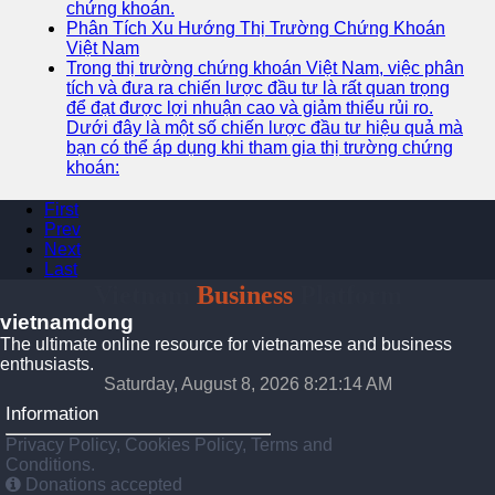
chứng khoán.
Phân Tích Xu Hướng Thị Trường Chứng Khoán
Việt Nam
Trong thị trường chứng khoán Việt Nam, việc phân
tích và đưa ra chiến lược đầu tư là rất quan trọng
để đạt được lợi nhuận cao và giảm thiểu rủi ro.
Dưới đây là một số chiến lược đầu tư hiệu quả mà
bạn có thể áp dụng khi tham gia thị trường chứng
khoán:
First
Prev
Next
Last
Vietnam
Business
Platform
vietnamdong
The ultimate online resource for vietnamese and business
enthusiasts.
Saturday, August 8, 2026 8:21:15 AM
Information
Privacy Policy, Cookies Policy, Terms and
Conditions.
Donations accepted