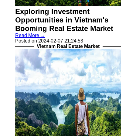
Business
Exploring Investment
Vietnam
Opportunities in Vietnam's
Vietnamese
Booming Real Estate Market
Manufacturing
Industries
Read More →
Posted on 2024-02-07 21:24:53
Banking and
Vietnam Real Estate Market
Finance in
Vietnam
Vietnamese
Startups and
Entrepreneurship
Socials
Facebook
Instagram
Twitter