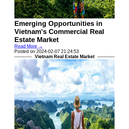
Telegram
Help &
Emerging Opportunities in
Support
Vietnam's Commercial Real
Contact
Estate Market
About
Read More →
Us
Posted on 2024-02-07 21:24:53
Vietnam Real Estate Market
Write
for Us