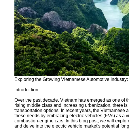
Vietnam
Dong
Vietnam
Retail and
Consumer
Goods in
Vietnam
Vietnamese
Textile and
Garment
Industry
Exploring the Growing Vietnamese Automotive Industry: 
Vietnamese
Introduction:
Automotive
Industry
Over the past decade, Vietnam has emerged as one of th
rising middle class and increasing urbanization, there i
Socials
transportation options. In recent years, the Vietnamese 
these needs by embracing electric vehicles (EVs) as a via
combustion-engine cars. In this blog post, we will explor
Facebook
and delve into the electric vehicle market's potential for 