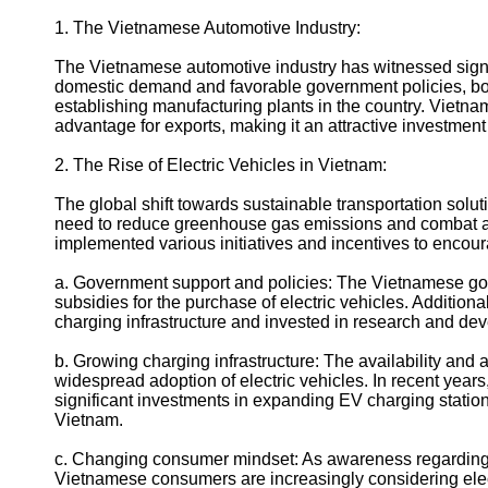
1. The Vietnamese Automotive Industry:
Instagram
The Vietnamese automotive industry has witnessed signi
Twitter
domestic demand and favorable government policies, bot
establishing manufacturing plants in the country. Vietna
Telegram
advantage for exports, making it an attractive investmen
Help &
2. The Rise of Electric Vehicles in Vietnam:
Support
The global shift towards sustainable transportation sol
Contact
need to reduce greenhouse gas emissions and combat ai
implemented various initiatives and incentives to encoura
About
Us
a. Government support and policies: The Vietnamese go
subsidies for the purchase of electric vehicles. Additio
charging infrastructure and invested in research and de
Write
for Us
b. Growing charging infrastructure: The availability and ac
widespread adoption of electric vehicles. In recent year
significant investments in expanding EV charging station
Vietnam.
c. Changing consumer mindset: As awareness regarding t
Vietnamese consumers are increasingly considering elect