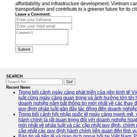
affordability and infrastructure development, Vietnam can 
transportation and contribute to a greener future for its ci
Leave a Comment:
Submit
SEARCH
Go!
Recent News
Trong bối cảnh ngày càng phát triển của nền kinh tế V
luật cũng ngày càng quan trọng và ảnh hưởng lớn tới
doanh nghiệp nắm bắt thông tin mới nhất về các thay đổ
quy định pháp luật gần đây tác động đến doanh nghiệp
Trong bối cảnh hội nhập quốc tế ngày càng mạnh mẽ, vi
hành chính là rất quan trọng đối với doanh nghiệp hoạ
mới nhất về pháp luật và các cập nhật quy định, chín
cập nhật các quy định hành chính liên quan đến lĩnh v
Bản tin về tiền tệ và giao dịch ngoại hối tại Việt Nam: 