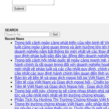
Submit
SEARCH
Go!
Recent News
Trong bối cảnh ngày càng phát triển của nền kinh tế V
luật cũng ngày càng quan trọng và ảnh hưởng lớn tới
doanh nghiệp nắm bắt thông tin mới nhất về các thay đổ
quy định pháp luật gần đây tác động đến doanh nghiệp
Trong bối cảnh hội nhập quốc tế ngày càng mạnh mẽ, vi
hành chính là rất quan trọng đối với doanh nghiệp hoạ
mới nhất về pháp luật và các cập nhật quy định, chín
cập nhật các quy định hành chính liên quan đến lĩnh v
Bản tin về tiền tệ và giao dịch ngoại hối tại Việt Nam: 
Tiền tệ của Việt Nam và Giao dịch ngoại hối - Chiến lư
Tiền tệ Việt Nam và Giao dịch Ngoại hối - Giao dịch 
Trong bài viết này, chúng ta sẽ cùng nhau khám phá và
tức và cập nhật mới nhất về thị trường chứng khoán.
Phân Tích Xu Hướng Thị Trường Chứng Khoán Việt
Trong thị trường chứng khoán Việt Nam, việc phân tích
lợi nhuận cao và giảm thiểu rủi ro. Dưới đây là một s