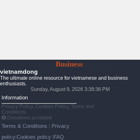
Vietnam
Business
Platform
vietnamdong
The ultimate online resource for vietnamese and business
enthusiasts.
Sunday, August 9, 2026 3:38:38 PM
Information
Privacy Policy, Cookies Policy, Terms and
Conditions.
Donations accepted
Terms & Conditions
Privacy
|
policy
Cookies policy
FAQ
|
|