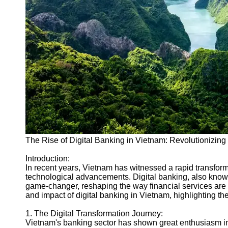
Vietnam
Dong
Vietnam
Retail and
Consumer
Goods in
Vietnam
Vietnamese
Textile and
Garment
Industry
The Rise of Digital Banking in Vietnam: Revolutionizin
Vietnamese
Introduction:
Automotive
In recent years, Vietnam has witnessed a rapid transforma
Industry
technological advancements. Digital banking, also know
game-changer, reshaping the way financial services are 
Socials
and impact of digital banking in Vietnam, highlighting t
1. The Digital Transformation Journey:
Facebook
Vietnam's banking sector has shown great enthusiasm in 