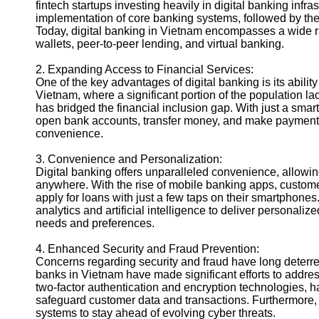
fintech startups investing heavily in digital banking infr
implementation of core banking systems, followed by the
Instagram
Today, digital banking in Vietnam encompasses a wide r
wallets, peer-to-peer lending, and virtual banking.
Twitter
2. Expanding Access to Financial Services:
Telegram
One of the key advantages of digital banking is its abil
Vietnam, where a significant portion of the population la
Help &
has bridged the financial inclusion gap. With just a sma
Support
open bank accounts, transfer money, and make payments
convenience.
Contact
3. Convenience and Personalization:
About
Digital banking offers unparalleled convenience, allowin
Us
anywhere. With the rise of mobile banking apps, custom
apply for loans with just a few taps on their smartphones
analytics and artificial intelligence to deliver personaliz
Write
needs and preferences.
for Us
4. Enhanced Security and Fraud Prevention:
Concerns regarding security and fraud have long deterre
banks in Vietnam have made significant efforts to addre
two-factor authentication and encryption technologies, ha
safeguard customer data and transactions. Furthermore, 
systems to stay ahead of evolving cyber threats.