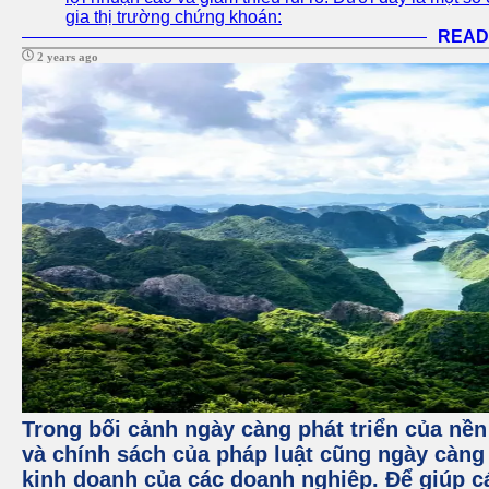
gia thị trường chứng khoán:
READ
2 years ago
Trong bối cảnh ngày càng phát triển của nền 
và chính sách của pháp luật cũng ngày càng
kinh doanh của các doanh nghiệp. Để giúp c