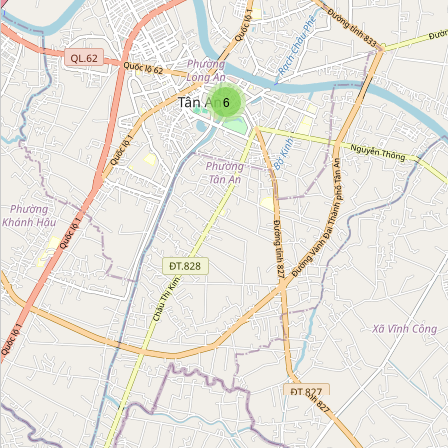
Cửa Hàng Trang Sức Hà Tâm
Category:
jewelry
6
Watch 7 Lộc
Category:
jewelry
Tiệm vàng Đông Nam
Category:
jewelry
Tiệm vàng Kim Yến
Category:
jewelry