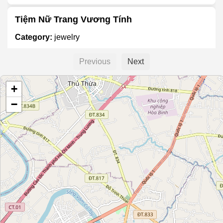
Tiệm Nữ Trang Vương Tính
Category:
jewelry
Previous
Next
Tiệm Vàng Kim Lợi
+
Category:
jewelry
−
Tiệm Vàng Kim Sang
Category:
jewelry
Unnamed Location
Category:
jewelry