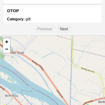
OTOP
Category:
gift
Previous
Next
Roth
+
Category:
gift
−
แหนมลับแล
Category:
gift
เจ๊รัช
Category:
gift