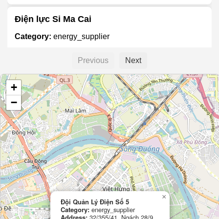
Điện lực Si Ma Cai
Category:
energy_supplier
Previous
Next
Công Ty Thủy Điện Ialy
+
Category:
energy_supplier
−
Công Ty TNHH Việt Ấn
Category:
energy_supplier
CN Cty CP Tập đoàn Hoa Sen tại Mộ Đức
Category:
energy_supplier
×
Đội Quản Lý Điện Số 5
Category:
energy_supplier
Address:
32/355/41, Ngách 28/9