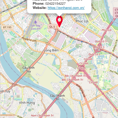
Phone:
02422154227
Doanh Nghiệp Tư Nhân Bàu Nú 81
Website:
https://evnhanoi.com.vn/
Category:
energy_supplier
Điện lực Đức Huệ
Category:
energy_supplier
การไฟฟ้าส่วนภูมิภาค
Category:
energy_supplier
การไฟฟ้าส่วนภูมิภาค
Category:
energy_supplier