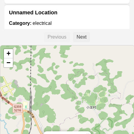
Unnamed Location
Category:
electrical
Previous
Next
เสียงทิพย์ไฮเทค
+
Category:
electrical
−
Siêu Thị Điện Máy Nội Thất Chợ Lớn Quận
12
Category:
electrical
Siêu thị Điện máy Chợ Lớn Quận 7
Category:
electrical