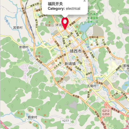
×
福田开关
Category:
electrical
Siêu thị Điện máy Nguyễn Kim Quận 7
Category:
electrical
Điện máy Thiên Hòa Nguyễn Văn Linh
Category:
electrical
Unnamed Location
Category:
electrical
福田开关
Category:
electrical