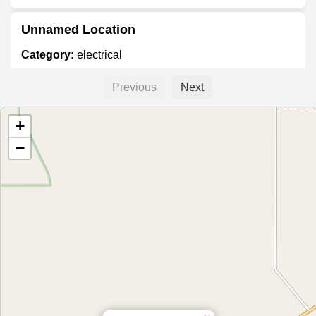
Unnamed Location
Category:
electrical
Previous
Next
เสียงทิพย์ไฮเทค
+
Category:
electrical
−
Siêu Thị Điện Máy Nội Thất Chợ Lớn Quận
12
Category:
electrical
Siêu thị Điện máy Chợ Lớn Quận 7
Category:
electrical