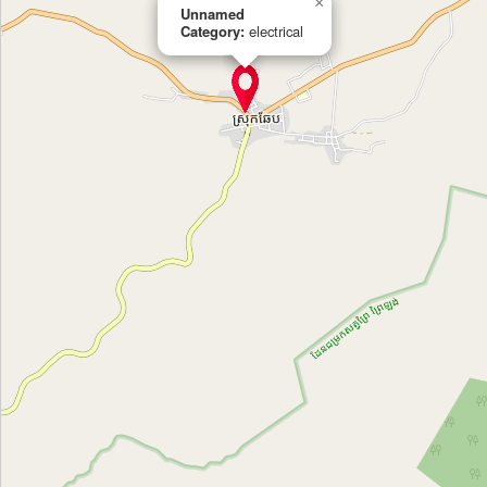
×
Unnamed
Category:
electrical
Siêu thị Điện máy Nguyễn Kim Quận 7
Category:
electrical
Điện máy Thiên Hòa Nguyễn Văn Linh
Category:
electrical
Unnamed Location
Category:
electrical
福田开关
Category:
electrical